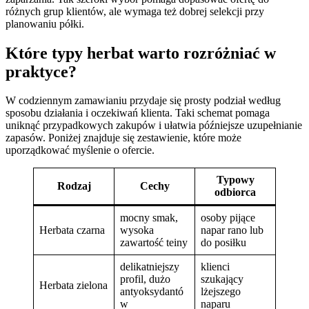
różnych grup klientów, ale wymaga też dobrej selekcji przy
planowaniu półki.
Które typy herbat warto rozróżniać w
praktyce?
W codziennym zamawianiu przydaje się prosty podział według
sposobu działania i oczekiwań klienta. Taki schemat pomaga
uniknąć przypadkowych zakupów i ułatwia późniejsze uzupełnianie
zapasów. Poniżej znajduje się zestawienie, które może
uporządkować myślenie o ofercie.
Typowy
Rodzaj
Cechy
odbiorca
mocny smak,
osoby pijące
Herbata czarna
wysoka
napar rano lub
zawartość teiny
do posiłku
delikatniejszy
klienci
profil, dużo
szukający
Herbata zielona
antyoksydantó
lżejszego
w
naparu