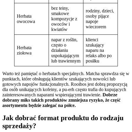
bez teiny,
rodziny, dzieci,
smakowe
Herbata
osoby pijące
kompozycje z
owocowa
napoje
owoców i
wieczorem
kwiatów
napar z roślin,
klienci
często o
szukający
Herbata
działaniu
naparu na
ziołowa
uspokajającym
relaks albo po
lub trawiennym
posiłku
Warto też pamiętać o herbatach specjalnych. Matcha sprawdza się w
punktach, które obsługują klientów szukających nowości lub
gotowych napojów funkcjonalnych. Rooibos jest dobrą propozycją
dla osób unikających kofeiny, a pu-erh często trafia do kupujących
zainteresowanych naparami wspierającymi trawienie.
Dobrze
dobrany miks takich produktów zmniejsza ryzyko, że część
asortymentu będzie zalegać na półce.
Jak dobrać format produktu do rodzaju
sprzedaży?