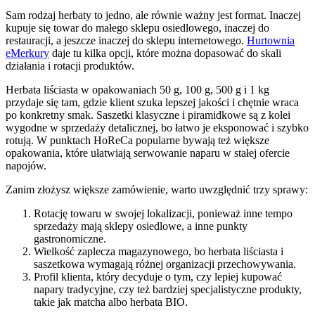
Sam rodzaj herbaty to jedno, ale równie ważny jest format. Inaczej
kupuje się towar do małego sklepu osiedlowego, inaczej do
restauracji, a jeszcze inaczej do sklepu internetowego.
Hurtownia
eMerkury
daje tu kilka opcji, które można dopasować do skali
działania i rotacji produktów.
Herbata liściasta w opakowaniach 50 g, 100 g, 500 g i 1 kg
przydaje się tam, gdzie klient szuka lepszej jakości i chętnie wraca
po konkretny smak. Saszetki klasyczne i piramidkowe są z kolei
wygodne w sprzedaży detalicznej, bo łatwo je eksponować i szybko
rotują. W punktach HoReCa popularne bywają też większe
opakowania, które ułatwiają serwowanie naparu w stałej ofercie
napojów.
Zanim złożysz większe zamówienie, warto uwzględnić trzy sprawy:
Rotację towaru w swojej lokalizacji, ponieważ inne tempo
sprzedaży mają sklepy osiedlowe, a inne punkty
gastronomiczne.
Wielkość zaplecza magazynowego, bo herbata liściasta i
saszetkowa wymagają różnej organizacji przechowywania.
Profil klienta, który decyduje o tym, czy lepiej kupować
napary tradycyjne, czy też bardziej specjalistyczne produkty,
takie jak matcha albo herbata BIO.