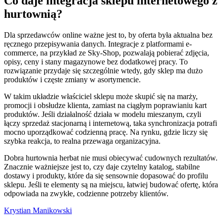
Co daje integracja sklepu internetowego z
hurtownią?
Dla sprzedawców online ważne jest to, by oferta była aktualna bez
ręcznego przepisywania danych. Integracje z platformami e-
commerce, na przykład ze Sky-Shop, pozwalają pobierać zdjęcia,
opisy, ceny i stany magazynowe bez dodatkowej pracy. To
rozwiązanie przydaje się szczególnie wtedy, gdy sklep ma dużo
produktów i częste zmiany w asortymencie.
W takim układzie właściciel sklepu może skupić się na marży,
promocji i obsłudze klienta, zamiast na ciągłym poprawianiu kart
produktów. Jeśli działalność działa w modelu mieszanym, czyli
łączy sprzedaż stacjonarną i internetową, taka synchronizacja potrafi
mocno uporządkować codzienną pracę. Na rynku, gdzie liczy się
szybka reakcja, to realna przewaga organizacyjna.
Dobra hurtownia herbat nie musi obiecywać cudownych rezultatów.
Znacznie ważniejsze jest to, czy daje czytelny katalog, stabilne
dostawy i produkty, które da się sensownie dopasować do profilu
sklepu. Jeśli te elementy są na miejscu, łatwiej budować ofertę, która
odpowiada na zwykłe, codzienne potrzeby klientów.
Krystian Manikowski