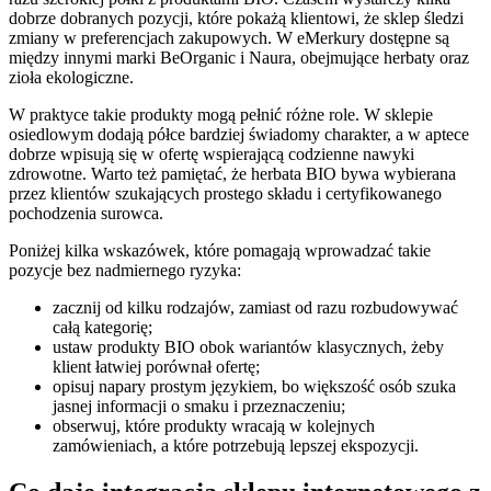
dobrze dobranych pozycji, które pokażą klientowi, że sklep śledzi
zmiany w preferencjach zakupowych. W eMerkury dostępne są
między innymi marki BeOrganic i Naura, obejmujące herbaty oraz
zioła ekologiczne.
W praktyce takie produkty mogą pełnić różne role. W sklepie
osiedlowym dodają półce bardziej świadomy charakter, a w aptece
dobrze wpisują się w ofertę wspierającą codzienne nawyki
zdrowotne. Warto też pamiętać, że herbata BIO bywa wybierana
przez klientów szukających prostego składu i certyfikowanego
pochodzenia surowca.
Poniżej kilka wskazówek, które pomagają wprowadzać takie
pozycje bez nadmiernego ryzyka:
zacznij od kilku rodzajów, zamiast od razu rozbudowywać
całą kategorię;
ustaw produkty BIO obok wariantów klasycznych, żeby
klient łatwiej porównał ofertę;
opisuj napary prostym językiem, bo większość osób szuka
jasnej informacji o smaku i przeznaczeniu;
obserwuj, które produkty wracają w kolejnych
zamówieniach, a które potrzebują lepszej ekspozycji.