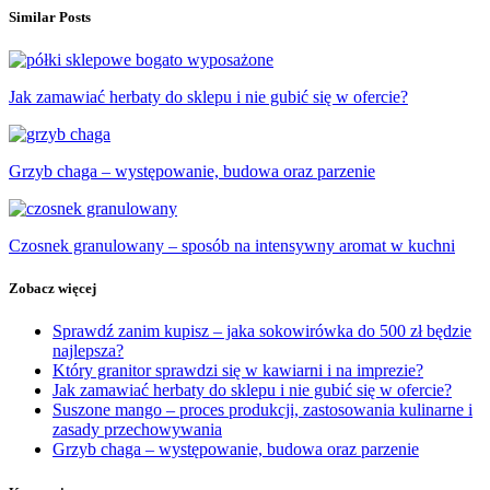
Similar Posts
Jak zamawiać herbaty do sklepu i nie gubić się w ofercie?
Grzyb chaga – występowanie, budowa oraz parzenie
Czosnek granulowany – sposób na intensywny aromat w kuchni
Zobacz więcej
Sprawdź zanim kupisz – jaka sokowirówka do 500 zł będzie
najlepsza?
Który granitor sprawdzi się w kawiarni i na imprezie?
Jak zamawiać herbaty do sklepu i nie gubić się w ofercie?
Suszone mango – proces produkcji, zastosowania kulinarne i
zasady przechowywania
Grzyb chaga – występowanie, budowa oraz parzenie