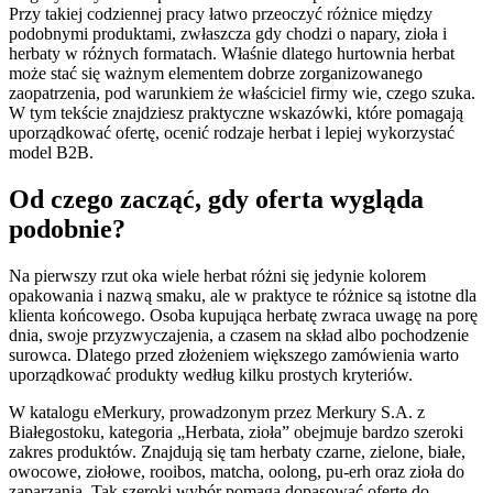
Przy takiej codziennej pracy łatwo przeoczyć różnice między
podobnymi produktami, zwłaszcza gdy chodzi o napary, zioła i
herbaty w różnych formatach. Właśnie dlatego hurtownia herbat
może stać się ważnym elementem dobrze zorganizowanego
zaopatrzenia, pod warunkiem że właściciel firmy wie, czego szuka.
W tym tekście znajdziesz praktyczne wskazówki, które pomagają
uporządkować ofertę, ocenić rodzaje herbat i lepiej wykorzystać
model B2B.
Od czego zacząć, gdy oferta wygląda
podobnie?
Na pierwszy rzut oka wiele herbat różni się jedynie kolorem
opakowania i nazwą smaku, ale w praktyce te różnice są istotne dla
klienta końcowego. Osoba kupująca herbatę zwraca uwagę na porę
dnia, swoje przyzwyczajenia, a czasem na skład albo pochodzenie
surowca. Dlatego przed złożeniem większego zamówienia warto
uporządkować produkty według kilku prostych kryteriów.
W katalogu eMerkury, prowadzonym przez Merkury S.A. z
Białegostoku, kategoria „Herbata, zioła” obejmuje bardzo szeroki
zakres produktów. Znajdują się tam herbaty czarne, zielone, białe,
owocowe, ziołowe, rooibos, matcha, oolong, pu-erh oraz zioła do
zaparzania. Tak szeroki wybór pomaga dopasować ofertę do