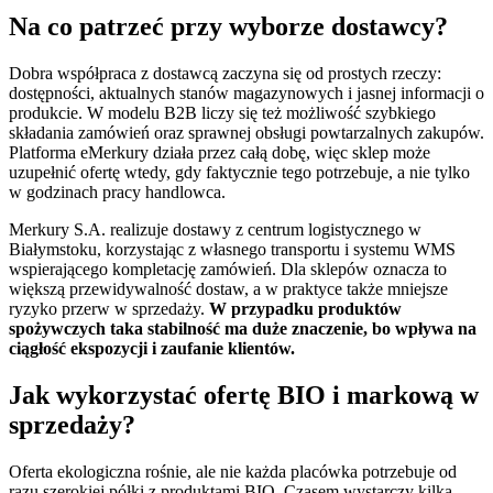
Na co patrzeć przy wyborze dostawcy?
Dobra współpraca z dostawcą zaczyna się od prostych rzeczy:
dostępności, aktualnych stanów magazynowych i jasnej informacji o
produkcie. W modelu B2B liczy się też możliwość szybkiego
składania zamówień oraz sprawnej obsługi powtarzalnych zakupów.
Platforma eMerkury działa przez całą dobę, więc sklep może
uzupełnić ofertę wtedy, gdy faktycznie tego potrzebuje, a nie tylko
w godzinach pracy handlowca.
Merkury S.A. realizuje dostawy z centrum logistycznego w
Białymstoku, korzystając z własnego transportu i systemu WMS
wspierającego kompletację zamówień. Dla sklepów oznacza to
większą przewidywalność dostaw, a w praktyce także mniejsze
ryzyko przerw w sprzedaży.
W przypadku produktów
spożywczych taka stabilność ma duże znaczenie, bo wpływa na
ciągłość ekspozycji i zaufanie klientów.
Jak wykorzystać ofertę BIO i markową w
sprzedaży?
Oferta ekologiczna rośnie, ale nie każda placówka potrzebuje od
razu szerokiej półki z produktami BIO. Czasem wystarczy kilka