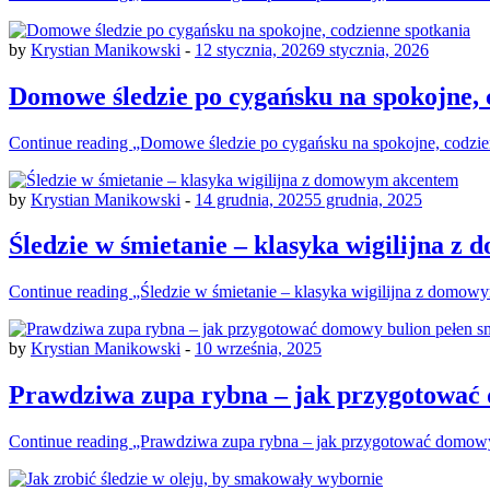
by
Krystian Manikowski
-
12 stycznia, 2026
9 stycznia, 2026
Domowe śledzie po cygańsku na spokojne, 
Continue reading
„Domowe śledzie po cygańsku na spokojne, codzie
by
Krystian Manikowski
-
14 grudnia, 2025
5 grudnia, 2025
Śledzie w śmietanie – klasyka wigilijna 
Continue reading
„Śledzie w śmietanie – klasyka wigilijna z domo
by
Krystian Manikowski
-
10 września, 2025
Prawdziwa zupa rybna – jak przygotować
Continue reading
„Prawdziwa zupa rybna – jak przygotować domowy