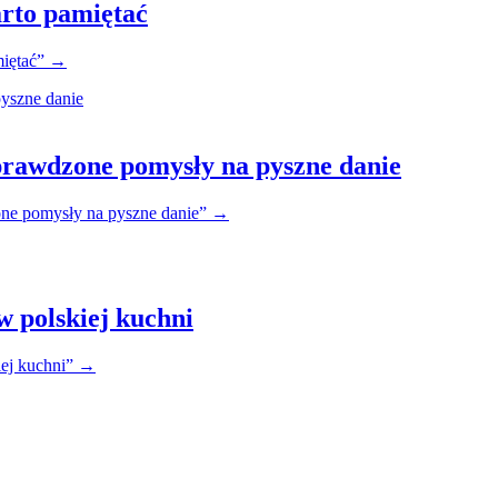
arto pamiętać
iętać”
→
prawdzone pomysły na pyszne danie
one pomysły na pyszne danie”
→
w polskiej kuchni
iej kuchni”
→