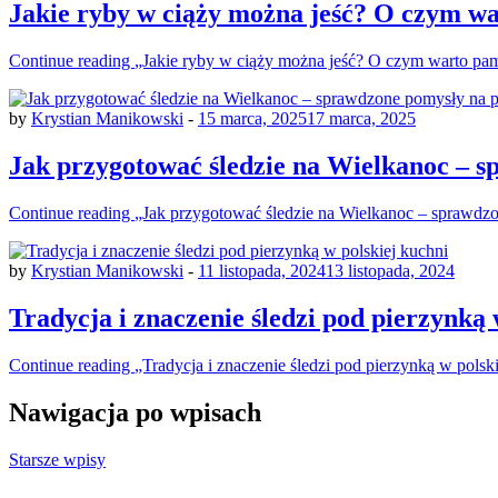
Jakie ryby w ciąży można jeść? O czym w
Continue reading
„Jakie ryby w ciąży można jeść? O czym warto pam
by
Krystian Manikowski
-
15 marca, 2025
17 marca, 2025
Jak przygotować śledzie na Wielkanoc – s
Continue reading
„Jak przygotować śledzie na Wielkanoc – sprawdz
by
Krystian Manikowski
-
11 listopada, 2024
13 listopada, 2024
Tradycja i znaczenie śledzi pod pierzynką 
Continue reading
„Tradycja i znaczenie śledzi pod pierzynką w polsk
Nawigacja po wpisach
Starsze wpisy