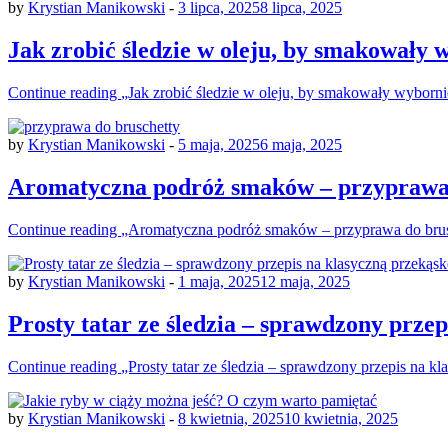
by
Krystian Manikowski
-
3 lipca, 2025
8 lipca, 2025
Jak zrobić śledzie w oleju, by smakowały 
Continue reading
„Jak zrobić śledzie w oleju, by smakowały wyborni
by
Krystian Manikowski
-
5 maja, 2025
6 maja, 2025
Aromatyczna podróż smaków – przyprawa 
Continue reading
„Aromatyczna podróż smaków – przyprawa do brus
by
Krystian Manikowski
-
1 maja, 2025
12 maja, 2025
Prosty tatar ze śledzia – sprawdzony prze
Continue reading
„Prosty tatar ze śledzia – sprawdzony przepis na k
by
Krystian Manikowski
-
8 kwietnia, 2025
10 kwietnia, 2025