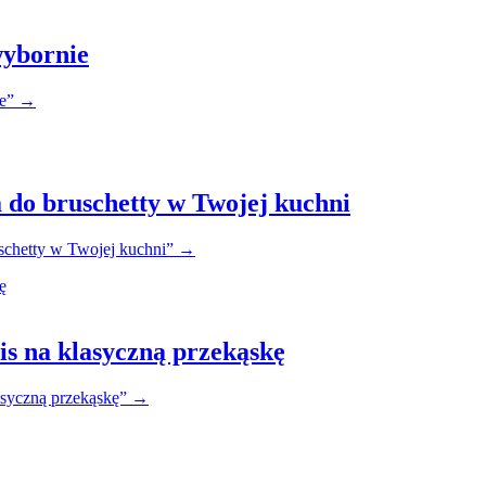
wybornie
e”
→
do bruschetty w Twojej kuchni
chetty w Twojej kuchni”
→
pis na klasyczną przekąskę
lasyczną przekąskę”
→